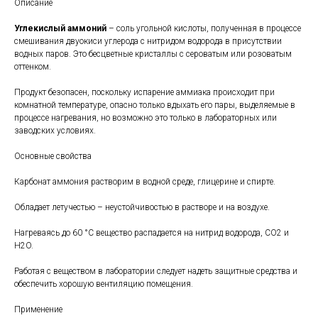
Описание
Углекислый аммоний
– соль угольной кислоты, полученная в процессе
смешивания двуокиси углерода с нитридом водорода в присутствии
водных паров. Это бесцветные кристаллы с сероватым или розоватым
оттенком.
Продукт безопасен, поскольку испарение аммиака происходит при
комнатной температуре, опасно только вдыхать его пары, выделяемые в
процессе нагревания, но возможно это только в лабораторных или
заводских условиях.
Основные свойства
Карбонат аммония растворим в водной среде, глицерине и спирте.
Обладает летучестью – неустойчивостью в растворе и на воздухе.
Нагреваясь до 60 °С вещество распадается на нитрид водорода, CO2 и
H2O.
Работая с веществом в лаборатории следует надеть защитные средства и
обеспечить хорошую вентиляцию помещения.
Применение